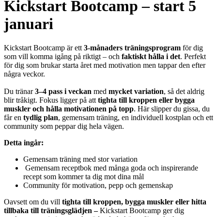
Kickstart Bootcamp – start 5
januari
Kickstart Bootcamp är ett
3-månaders träningsprogram
för dig
som vill komma igång på riktigt – och
faktiskt hålla i det
. Perfekt
för dig som brukar starta året med motivation men tappar den efter
några veckor.
Du tränar
3–4 pass i veckan
med
mycket variation
, så det aldrig
blir tråkigt. Fokus ligger på att
tighta till kroppen eller bygga
muskler och hålla motivationen på topp
. Här slipper du gissa, du
får en
tydlig plan
, gemensam träning, en individuell kostplan och ett
community som peppar dig hela vägen.
Detta ingår:
Gemensam träning med stor variation
Gemensam receptbok med många goda och inspirerande
recept som kommer ta dig mot dina mål
Community för motivation, pepp och gemenskap
Oavsett om du vill
tighta till kroppen, bygga muskler eller hitta
tillbaka till träningsglädjen –
Kickstart Bootcamp ger dig