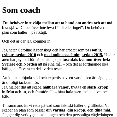
Som coach
Du behöver inte välja mellan att ta hand om andra och att må
bra själv.
Du behöver inte leva i “allt eller inget”. Du behöver en
plan som håller – på riktigt.
Och det är där jag kommer in.
Jag heter Caroline Aspenskog och har arbetat som
personlig
tränare sedan 2010
och
med onlinecoachning sedan 2015.
Under
åren har jag haft förmånen att hjälpa
tusentals kvinnor över hela
Sverige och Norden
att nå sina mål – och det är fortfarande lika
häftigt att få vara en del av den resan.
Att kunna erbjuda stöd och expertis oavsett var du bor är något jag
är otroligt tacksam för.
Jag hjälper dig att skapa
hållbara vanor
, bygga en
stark kropp
inifrån och ut
, och framför allt – hitta
balansen
mellan livet och
hälsan.
Tillsammans tar vi reda på vad som faktiskt håller dig tillbaka. Vi
skapar en plan som passar
din vardag, din kropp, och dina mål.
Jag ger dig verktygen, stöttningen och den personliga vägledningen