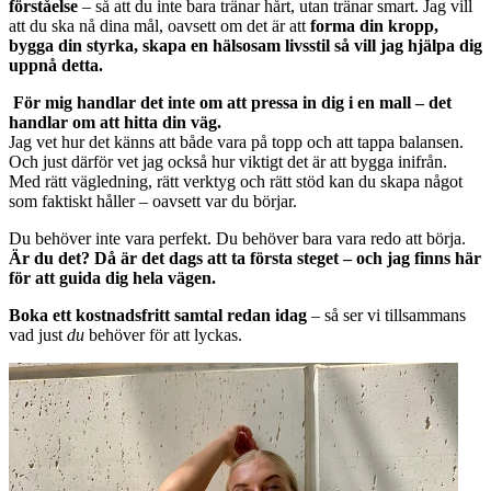
förståelse
– så att du inte bara tränar hårt, utan tränar smart. Jag vill
att du ska nå dina mål, oavsett om det är att
forma din kropp,
bygga din styrka, skapa en hälsosam livsstil så vill jag hjälpa dig
uppnå detta.
För mig handlar det inte om att pressa in dig i en mall – det
handlar om att hitta din väg.
Jag vet hur det känns att både vara på topp och att tappa balansen.
Och just därför vet jag också hur viktigt det är att bygga inifrån.
Med rätt vägledning, rätt verktyg och rätt stöd kan du skapa något
som faktiskt håller – oavsett var du börjar.
Du behöver inte vara perfekt. Du behöver bara vara redo att börja.
Är du det? Då är det dags att ta första steget – och jag finns här
för att guida dig hela vägen.
Boka ett kostnadsfritt samtal redan idag
– så ser vi tillsammans
vad just
du
behöver för att lyckas.