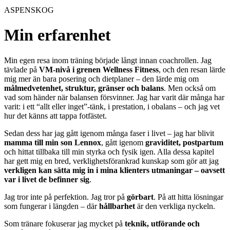
ASPENSKOG
Min erfarenhet
Min egen resa inom träning började långt innan coachrollen. Jag
tävlade på
VM-nivå i grenen Wellness Fitness
, och den resan lärde
mig mer än bara posering och dietplaner – den lärde mig om
målmedvetenhet, struktur, gränser och balans
. Men också om
vad som händer när balansen försvinner. Jag har varit där många har
varit: i ett “allt eller inget”-tänk, i prestation, i obalans – och jag vet
hur det känns att tappa fotfästet.
Sedan dess har jag gått igenom många faser i livet – jag har blivit
mamma till min son Lennox
, gått igenom
graviditet, postpartum
och hittat tillbaka till min styrka och fysik igen. Alla dessa kapitel
har gett mig en bred, verklighetsförankrad kunskap som gör att jag
verkligen kan sätta mig in i mina klienters utmaningar – oavsett
var i livet de befinner sig
.
Jag tror inte på perfektion. Jag tror på
görbart
. På att hitta lösningar
som fungerar i längden – där
hållbarhet
är den verkliga nyckeln.
Som tränare fokuserar jag mycket på
teknik, utförande och