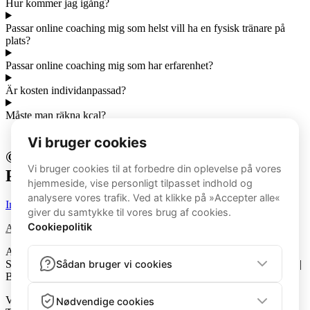
Hur kommer jag igång?
Passar online coaching mig som helst vill ha en fysisk tränare på
plats?
Passar online coaching mig som har erfarenhet?
Är kosten individanpassad?
Måste man räkna kcal?
© 2026 - Aspenskog | All rights reserved |
Powered by Lenus
Instagram
Avtalsvillkor
|
Dataskyddspolicy
Aspenskog fitness AB | Mörtnäsvägen 13 b, 139 36 Värmdö,
Sverige | Phone: 0702-327394 | Email: fitnessbyaspen@gmail.com |
BID: 559085-2942
Vi kan samla in recensioner via oberoende plattformar (t.ex.